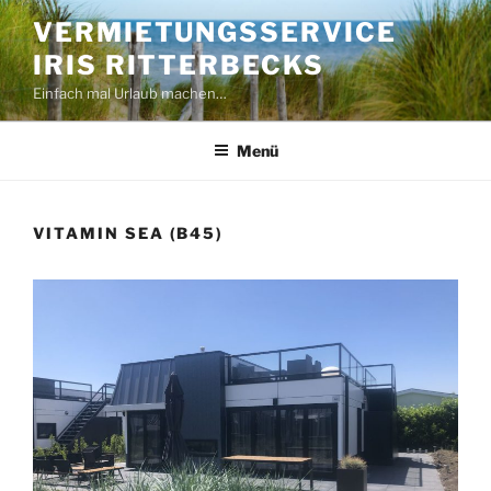
Zum
VERMIETUNGSSERVICE
Inhalt
IRIS RITTERBECKS
springen
Einfach mal Urlaub machen…
Menü
VITAMIN SEA (B45)