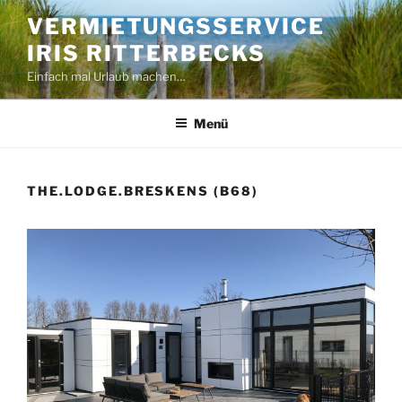
Zum
VERMIETUNGSSERVICE
Inhalt
IRIS RITTERBECKS
springen
Einfach mal Urlaub machen…
Menü
THE.LODGE.BRESKENS (B68)